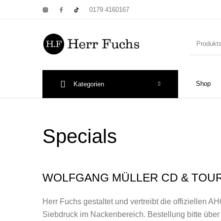
0179 4160167
Shop
Kategorien
New Products
On Sale!
Wandtel
Specials
Print: Poster&
WOLFGANG MÜLLER CD & TOUR 
Herr Fuchs gestaltet und vertreibt die offiziellen 
Siebdruck im Nackenbereich. Bestellung bitte üb