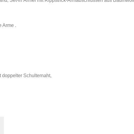
nd, Set-in Ärmel mit Rippstrick-Armabschlüssen aus Baumwoll
e Arme .
 doppelter Schulternaht,