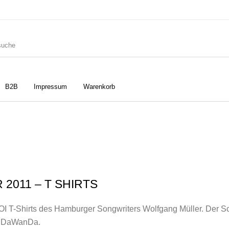
B2B
Impressum
Warenkorb
ler
Geschirrtücher
Gutscheine
Strudia-Kampfkunst für den
Notizbücher
Taschen/Turnbeutel
2011 – T SHIRTS
Kopf
AHOI T-Shirts des Hamburger Songwriters Wolfgang Müller. Der Sc
er DaWanDa.