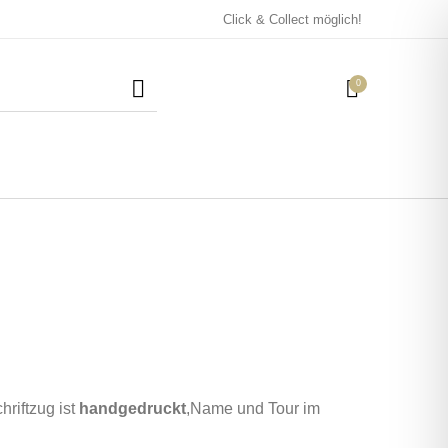
Click & Collect möglich!
0
Mützen / Beanies und
Kissen
Magneten
Patches
Tassen
hriftzug ist
handgedruckt
,Name und Tour im