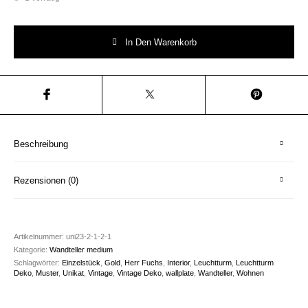
Wandteller Teller Herr Fuchs Leuchtturm gold Muster Menge
In Den Warenkorb
Beschreibung
Rezensionen (0)
Artikelnummer:
uni23-2-1-2-1
Kategorie:
Wandteller medium
Schlagwörter:
Einzelstück
,
Gold
,
Herr Fuchs
,
Interior
,
Leuchtturm
,
Leuchtturm
Deko
,
Muster
,
Unikat
,
Vintage
,
Vintage Deko
,
wallplate
,
Wandteller
,
Wohnen