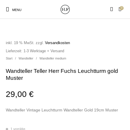
0
MENU
inkl. 19 % MwSt.
zzgl.
Versandkosten
Lieferzeit:
1-3 Werktage + Versand
New Products
On Sale!
Wandteller
Geschirrtücher
Start
/
Wandteller
/
Wandteller medium
Wandteller Teller Herr Fuchs Leuchtturm gold
Muster
Mützen / Beanies und
Gutscheine
Kissen
Magneten
Patches
29,00
€
Print:
Strudia-Kampfkunst
Taschen/Turnbeutel
Tassen
Poster&Notizbücher
für den Kopf
Wandteller Vintage Leuchtturm Wandteller Gold 19cm Muster
1 vorrätig