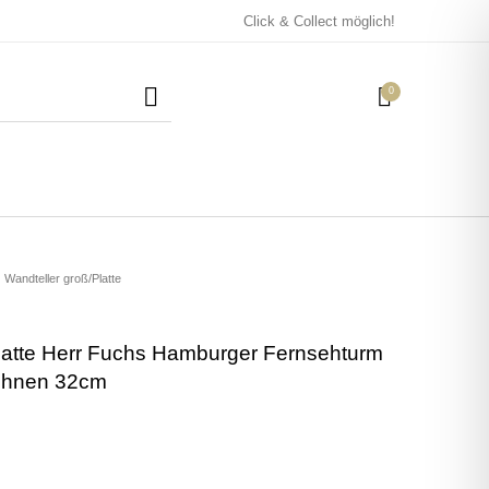
Click & Collect möglich!
0
Mützen / Beanies und
Kissen
Magneten
Patches
Wandteller groß/Platte
latte Herr Fuchs Hamburger Fernsehturm
Tassen
ohnen 32cm