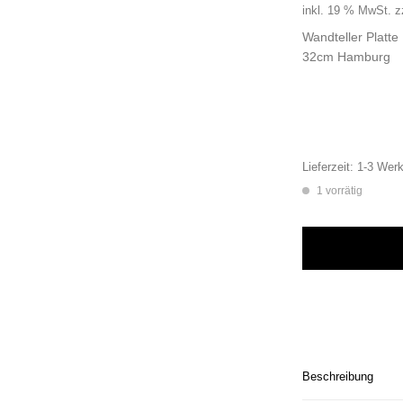
inkl. 19 % MwSt.
z
Wandteller Platt
32cm Hamburg
Lieferzeit:
1-3 Werk
1 vorrätig
Wandteller Platte
Beschreibung