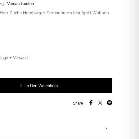
zgl.
Versandkosten
e Herr Fuchs Hamburger Fernsehturm blau/gold Wohnen
tage + Versand
 Herr Fuchs Hamburger Fernsehturm blau/gold Wohnen 32cm Menge
In Den Warenkorb
Share