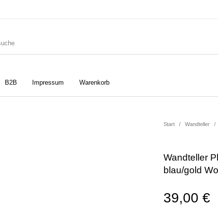
B2B
Impressum
Warenkorb
ler
Geschirrtücher
Gutscheine
Start
/
Wandteller
/
Wandteller P
Strudia-Kampfkunst für den
Notizbücher
Taschen/Turnbeutel
blau/gold W
Kopf
39,00
€