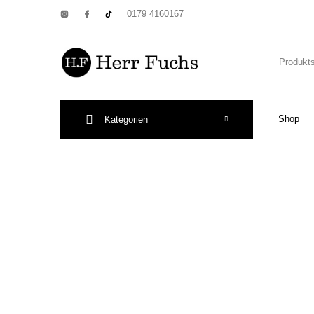
0179 4160167
Shop
Kategorien
New Products
On Sale!
Wandtel
Print: Poster&