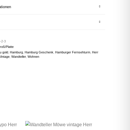
ationen
-2-3
roß/Platte
u gold
,
Hamburg
,
Hamburg Geschenk
,
Hamburger Fernsehturm
,
Herr
Vintage
,
Wandteller
,
Wohnen