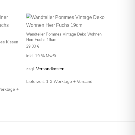
tseite gewählt werden
 auf. Die Optionen können auf der Produktseite gewählt werden
Dieses Produkt weist mehrere Varianten auf. Die Optionen k
Wandteller Pommes Vintage Deko Wohnen
Herr Fuchs 19cm
rose Kissen
29,00
€
inkl. 19 % MwSt.
zzgl.
Versandkosten
Lieferzeit:
1-3 Werktage + Versand
Werktage +