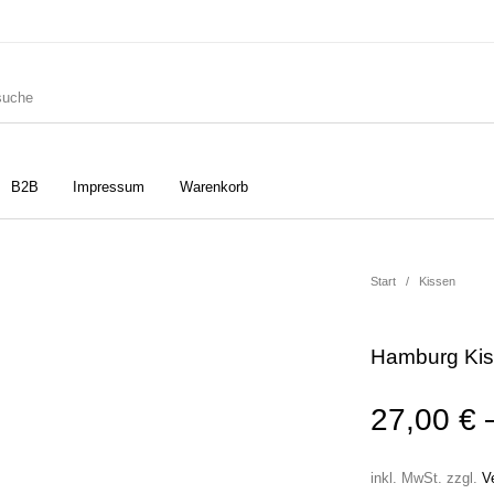
B2B
Impressum
Warenkorb
ler
Geschirrtücher
Gutscheine
Start
/
Kissen
Hamburg Kis
Strudia-Kampfkunst für den
Notizbücher
Taschen/Turnbeutel
Kopf
27,00
€
inkl. MwSt.
zzgl.
V