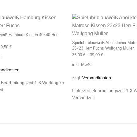
st mehrere Varianten auf. Die Optionen können auf der Produk
Dieses Produkt weist mehrere Varianten
/weiß Hamburg Kissen 40×40 Herr
Spieluhr blau/weiß Ahoi kleiner Mat
29,50
€
23×23 Herr Fuchs Wolfgang Müller
35,00
€
–
39,00
€
.
inkl. MwSt.
andkosten
zzgl.
Versandkosten
:
Bearbeitungszeit 1-3 Werktage +
it
Lieferzeit:
Bearbeitungszeit 1-3 
Versandzeit