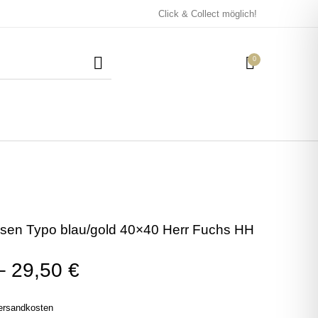
Click & Collect möglich!
0
Mützen / Beanies und
Kissen
Magneten
Patches
sen Typo blau/gold 40×40 Herr Fuchs HH
Tassen
–
29,50
€
ersandkosten