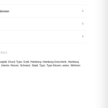
ationen
-3-2-1
u/gold
,
Druck Typo
,
Gold
,
Hamburg
,
Hamburg Geschenk
,
Hamburg
,
Interior
,
Kissen
,
Schnack
,
Stadt
,
Typo
,
Typo Kissen
,
weiss
,
Wohnen