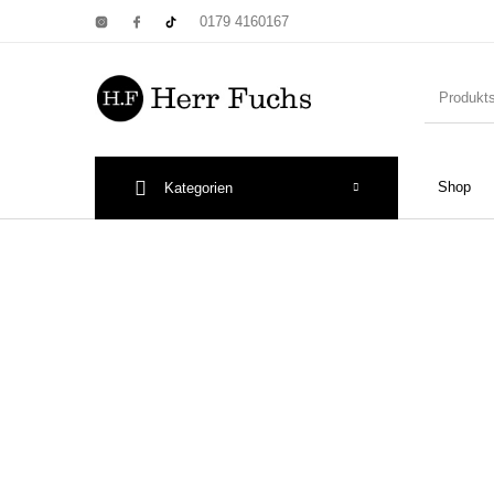
0179 4160167
Shop
Kategorien
New Products
On Sale!
Wandtel
Print: Poster&