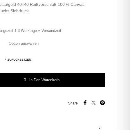
blau/gold 40×40 Reißverschluß 100 % Canvas
Fuchs Siebdruck
ungszeit 1-3 Werktage + Versandzeit
ZURÜCKSETZEN
po blau/gold 40x40 Herr Fuchs HH Menge
In Den Warenkorb
Share