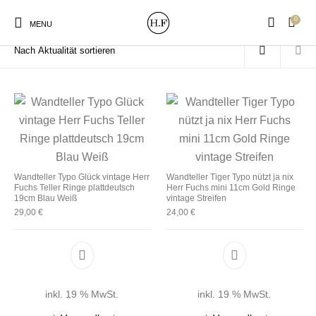
0
Start
/
Produkte verschlagwortet mit „Ringe“
MENU
New Products
On Sale!
Wandteller
Geschirrtücher
Wandteller Typo Glück vintage Herr
Wandteller Tiger Typo nützt ja nix
Fuchs Teller Ringe plattdeutsch
Herr Fuchs mini 11cm Gold Ringe
Mützen / Beanies und
Gutscheine
Kissen
Magneten
19cm Blau Weiß
vintage Streifen
Patches
29,00
€
24,00
€
Print:
Strudia-Kampfkunst
Taschen/Turnbeutel
Tassen
Poster&Notizbücher
für den Kopf
inkl. 19 % MwSt.
inkl. 19 % MwSt.