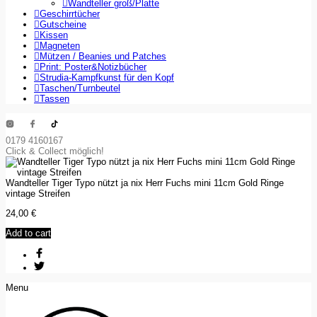
Wandteller groß/Platte
Geschirrtücher
Gutscheine
Kissen
Magneten
Mützen / Beanies und Patches
Print: Poster&Notizbücher
Strudia-Kampfkunst für den Kopf
Taschen/Turnbeutel
Tassen
0179 4160167
Click & Collect möglich!
Wandteller Tiger Typo nützt ja nix Herr Fuchs mini 11cm Gold Ringe
vintage Streifen
24,00
€
Add to cart
Menu