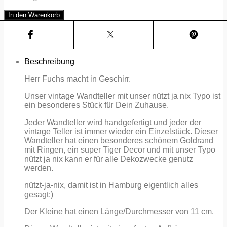
Wandteller
In den Warenkorb
Tiger
Typo
nützt
ja
nix
Beschreibung
Herr
Fuchs
Herr Fuchs macht in Geschirr.
mini
11cm
Unser vintage Wandteller mit unser nützt ja nix Typo ist
Gold
ein besonderes Stück für Dein Zuhause.
Ringe
Jeder Wandteller wird handgefertigt und jeder der
vintage
vintage Teller ist immer wieder ein Einzelstück. Dieser
Streifen
Wandteller hat einen besonderes schönem Goldrand
Menge
mit Ringen, ein super Tiger Decor und mit unser Typo
nützt ja nix kann er für alle Dekozwecke genutz
werden.
nützt-ja-nix, damit ist in Hamburg eigentlich alles
gesagt:)
Der Kleine hat einen Länge/Durchmesser von 11 cm.