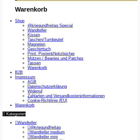
Warenkorb
Shop
@kriegundfreitag Special
Wandteller
Kissen
Taschen/Turnbeutel
Magneten
Geschirrtuch
Print: Poster&Notizbücher
Mützen / Beanies und Patches
Tassen
Warenkorb
B2B
Impressum
AGB
Datenschutzerklärung
Widerruf
Zahlarten und Versandkosteninformationen
Cookie-Richtlinie (EU)
Warenkorb
Kategorien
Wandteller
@kriegundfreitag
Wandteller medium
Wandteller mini