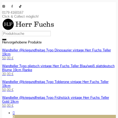
0179 4160167
Click & Collect möglich!
Hervorgehobene Produkte
Wandteller @kriegundfreitag Typo Dinosaurier vintage Herr Fuchs Teller
19cm
50,00
€
Wandteller Typo plietsch vintage Herr Fuchs Teller Blau/weiß plattdeutsch
Blume 19cm Ranke
30,00
€
Wandteller @kriegundfreitag Typo Toblerone vintage Herr Fuchs Teller
19cm
50,00
€
Wandteller @kriegundfreitag Typo Frühstück vintage Herr Fuchs Teller
Gold 19cm
50,00
€
0