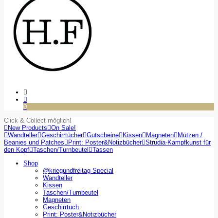
0
Click & Collect möglich!
New Products
On Sale!
Wandteller
Geschirrtücher
Gutscheine
Kissen
Magneten
Mützen /
Beanies und Patches
Print: Poster&Notizbücher
Strudia-Kampfkunst für
den Kopf
Taschen/Turnbeutel
Tassen
Shop
@kriegundfreitag Special
Wandteller
Kissen
Taschen/Turnbeutel
Magneten
Geschirrtuch
Print: Poster&Notizbücher