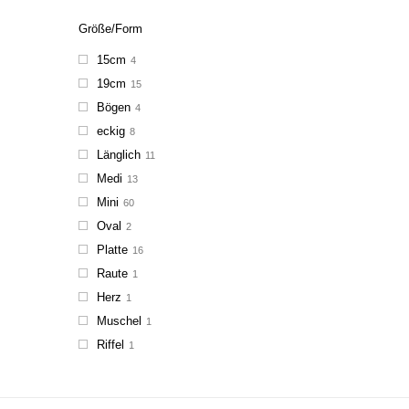
Größe/Form
15cm
4
19cm
15
Bögen
4
eckig
8
Länglich
11
Medi
13
Mini
60
Oval
2
Platte
16
Raute
1
Herz
1
Muschel
1
Riffel
1