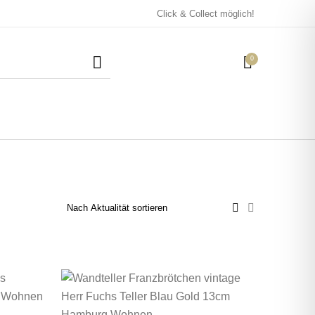
Click & Collect möglich!
0
Mützen / Beanies und
Kissen
Magneten
Patches
Tassen