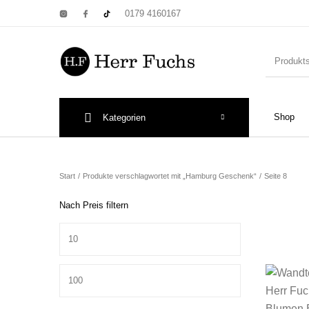
0179 4160167
Shop
Kategorien
New Products
On Sale!
Wandtel
Start
/
Produkte verschlagwortet mit „Hamburg Geschenk“
/
Seite 8
Nach Preis filtern
Min. Preis
Print: Poster&
Max. Preis