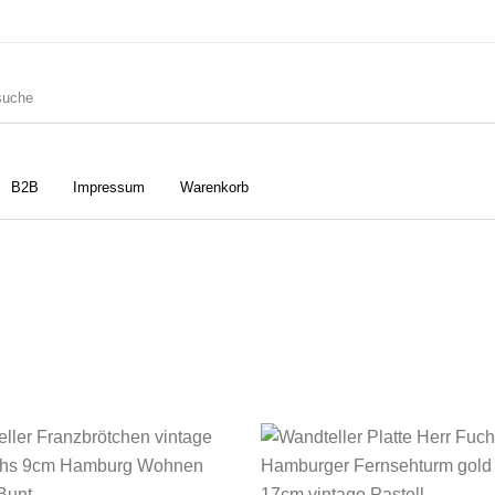
B2B
Impressum
Warenkorb
ler
Geschirrtücher
Gutscheine
Strudia-Kampfkunst für den
Notizbücher
Taschen/Turnbeutel
Kopf