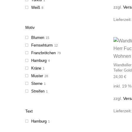
zzgl.
Vers
Weiß
8
Lieferzeit
Motiv
Blumen
15
Fernsehturm
12
Franzbrötchen
79
Hamburg
4
Wandteller
Kräne
1
Teller Go
Muster
28
24,00
€
Sterne
1
inkl. 19 
Streifen
1
zzgl.
Vers
Lieferzeit
Text
Hamburg
1