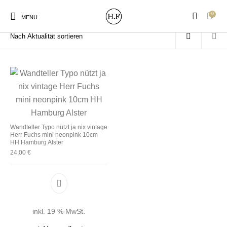
0
Start
/
Produkte verschlagwortet mit „Alster“
MENU
New Products
On Sale!
Wandteller
Geschirrtücher
Wandteller Typo nützt ja nix vintage
Herr Fuchs mini neonpink 10cm
Mützen / Beanies und
Gutscheine
Kissen
Magneten
HH Hamburg Alster
Patches
24,00
€
Print:
Strudia-Kampfkunst
Taschen/Turnbeutel
Tassen
Poster&Notizbücher
für den Kopf
inkl. 19 % MwSt.