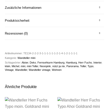
Zusätzliche Informationen
Produktsicherheit
Rezensionen (0)
Artikelnummer:
TE134-2-2-2-3-1-1-1-1-1-1-2-1-4-1-2-1-1-1-1
Kategorie:
Wandteller mini
Schlagwörter:
Alster
,
Deko
,
Fernsehturm Hamburg
,
Hamburg
,
Herr Fuchs
,
Interior
,
klein
,
Michel
,
mini
,
mini Teller
,
Neonpink
,
nützt ja nix
,
Panorama
,
Teller
,
Typo
,
Vintage
,
Wandteller
,
Wandteller vintage
,
Wohnen
Ähnliche Produkte