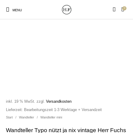
0
MENU
New Products
On Sale!
Wandteller
Geschirrtücher
Mützen / Beanies und
Gutscheine
Kissen
Magneten
Patches
inkl. 19 % MwSt.
zzgl.
Versandkosten
Print:
Strudia-Kampfkunst
Taschen/Turnbeutel
Tassen
Lieferzeit:
Bearbeitungszeit 1-3 Werktage + Versandzeit
Poster&Notizbücher
für den Kopf
Start
/
Wandteller
/
Wandteller mini
Wandteller Typo nützt ja nix vintage Herr Fuchs