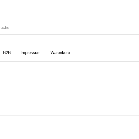
B2B
Impressum
Warenkorb
ler
Geschirrtücher
Gutscheine
Strudia-Kampfkunst für den
Notizbücher
Taschen/Turnbeutel
Kopf