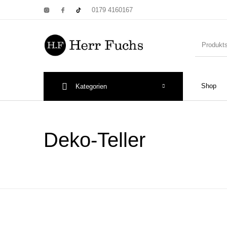
0179 4160167
Shop
Kategorien
New Products
On Sale!
Wandtel
Deko-Teller
Print: Poster&