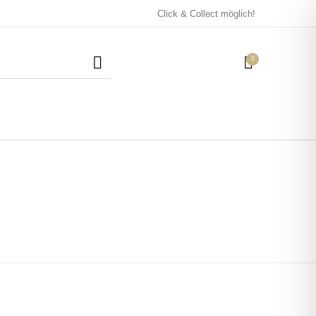
Click & Collect möglich!
0
Mützen / Beanies und
Kissen
Magneten
Patches
Tassen