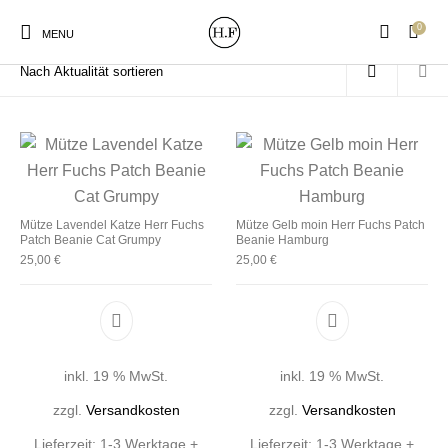
0
Start
/
Produkt-Versandklassen
/
Beanie
MENU
New Products
On Sale!
Wandteller
Geschirrtücher
Mütze Lavendel Katze Herr Fuchs
Mütze Gelb moin Herr Fuchs Patch
Patch Beanie Cat Grumpy
Beanie Hamburg
25,00
€
25,00
€
Mützen / Beanies und
Gutscheine
Kissen
Magneten
Patches
Print:
Strudia-Kampfkunst
Taschen/Turnbeutel
Tassen
inkl. 19 % MwSt.
inkl. 19 % MwSt.
Poster&Notizbücher
für den Kopf
zzgl.
Versandkosten
zzgl.
Versandkosten
Lieferzeit:
1-3 Werktage +
Lieferzeit:
1-3 Werktage +