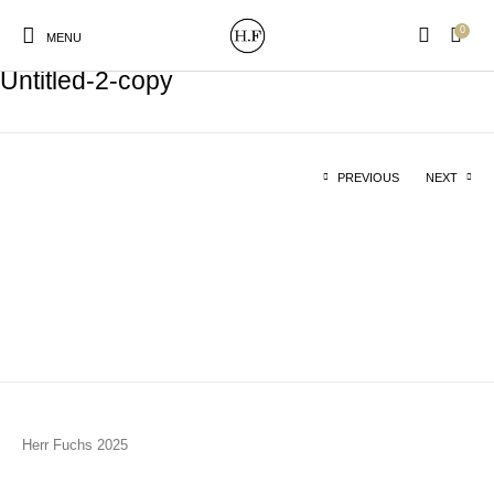
0
MENU
Untitled-2-copy
PREVIOUS
NEXT
New Products
On Sale!
Wandteller
Geschirrtücher
Mützen / Beanies und
Gutscheine
Kissen
Magneten
Patches
Print:
Strudia-Kampfkunst
Taschen/Turnbeutel
Tassen
Poster&Notizbücher
für den Kopf
Herr Fuchs 2025