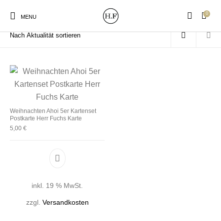
0
Start
/
Produkte verschlagwortet mit „Weihnachtenkarte“
MENU
New Products
On Sale!
Wandteller
Geschirrtücher
Weihnachten Ahoi 5er Kartenset
Postkarte Herr Fuchs Karte
5,00
€
Mützen / Beanies und
Gutscheine
Kissen
Magneten
Patches
Print:
Strudia-Kampfkunst
Taschen/Turnbeutel
Tassen
inkl. 19 % MwSt.
Poster&Notizbücher
für den Kopf
zzgl.
Versandkosten