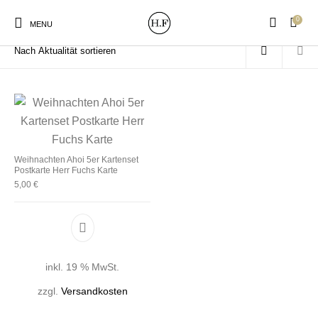
0
Start
/
Produkte verschlagwortet mit „Weihnachten Ahoi“
MENU
New Products
On Sale!
Wandteller
Geschirrtücher
Weihnachten Ahoi 5er Kartenset
Postkarte Herr Fuchs Karte
5,00
€
Mützen / Beanies und
Gutscheine
Kissen
Magneten
Patches
Print:
Strudia-Kampfkunst
Taschen/Turnbeutel
Tassen
inkl. 19 % MwSt.
Poster&Notizbücher
für den Kopf
zzgl.
Versandkosten