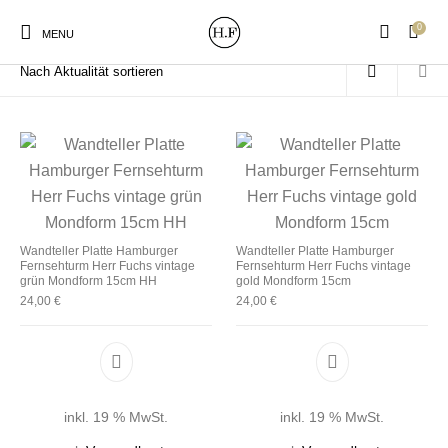
0
Start
/
Produkte verschlagwortet mit „Wandtplatte“
MENU
New Products
On Sale!
Wandteller
Geschirrtücher
Wandteller Platte Hamburger
Wandteller Platte Hamburger
Fernsehturm Herr Fuchs vintage
Fernsehturm Herr Fuchs vintage
Mützen / Beanies und
Gutscheine
Kissen
Magneten
grün Mondform 15cm HH
gold Mondform 15cm
Patches
24,00
€
24,00
€
Print:
Strudia-Kampfkunst
Taschen/Turnbeutel
Tassen
Poster&Notizbücher
für den Kopf
inkl. 19 % MwSt.
inkl. 19 % MwSt.