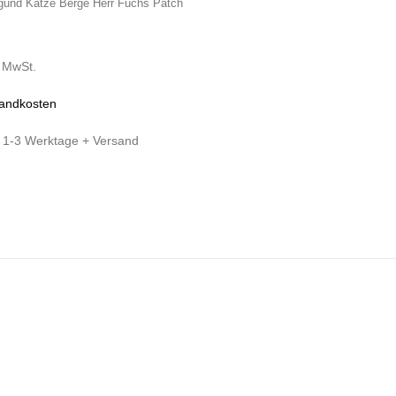
gund Katze Berge Herr Fuchs Patch
% MwSt.
andkosten
:
1-3 Werktage + Versand