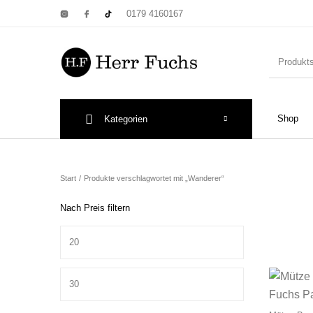
0179 4160167
Shop
Kategorien
New Products
On Sale!
Wandtel
Start
/
Produkte verschlagwortet mit „Wanderer“
Nach Preis filtern
Min. Preis
Print: Poster&
Max. Preis