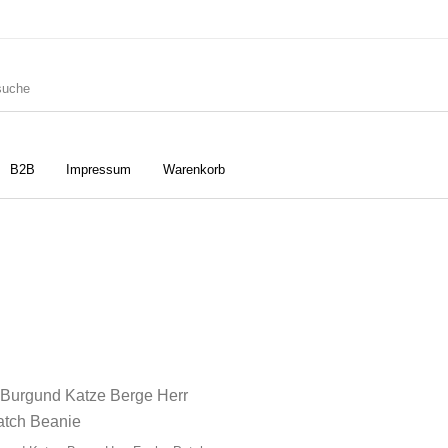
B2B
Impressum
Warenkorb
ler
Geschirrtücher
Gutscheine
Strudia-Kampfkunst für den
Notizbücher
Taschen/Turnbeutel
Kopf