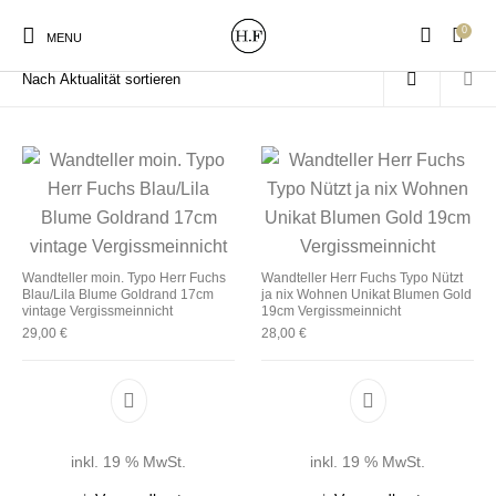
0
Start
/
Produkte verschlagwortet mit „Vergissmeinnicht“
MENU
New Products
On Sale!
Wandteller
Geschirrtücher
Wandteller moin. Typo Herr Fuchs
Wandteller Herr Fuchs Typo Nützt
Blau/Lila Blume Goldrand 17cm
ja nix Wohnen Unikat Blumen Gold
Mützen / Beanies und
Gutscheine
Kissen
Magneten
vintage Vergissmeinnicht
19cm Vergissmeinnicht
Patches
29,00
€
28,00
€
Print:
Strudia-Kampfkunst
Taschen/Turnbeutel
Tassen
Poster&Notizbücher
für den Kopf
inkl. 19 % MwSt.
inkl. 19 % MwSt.