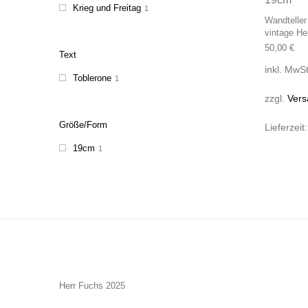
Krieg und Freitag
1
Wandteller
vintage He
50,00
€
Text
inkl. MwSt
Toblerone
1
zzgl.
Vers
Größe/Form
Lieferzeit
19cm
1
Herr Fuchs 2025