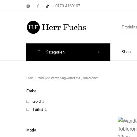
0179 4160167
Shop
Kategorien
New Products
On Sale!
Wandtel
Start
/
Produkte verschlagwortet mit „Toblerone“
Farbe
Gold
1
Print: Poster&
Türkis
1
Motiv