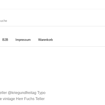
B2B
Impressum
Warenkorb
ler
Geschirrtücher
Gutscheine
Strudia-Kampfkunst für den
Notizbücher
Taschen/Turnbeutel
Kopf
Dieses Produkt weist mehrere Varianten