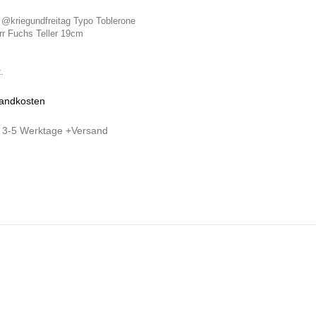
 @kriegundfreitag Typo Toblerone
rr Fuchs Teller 19cm
.
andkosten
:
3-5 Werktage +Versand