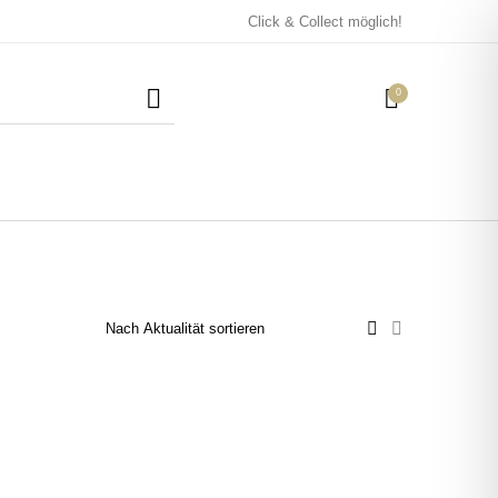
Click & Collect möglich!
0
Mützen / Beanies und
Kissen
Magneten
Patches
Tassen
 auf. Die Optionen können auf der Produktseite gewählt werden