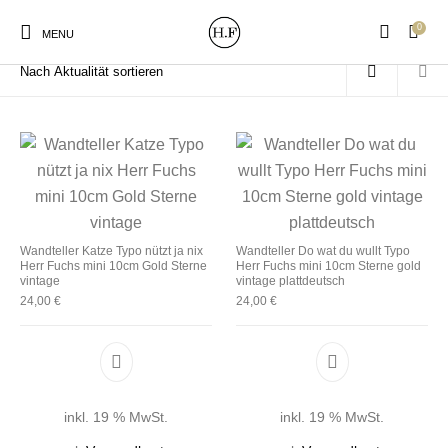
0
Start
/
Produkte verschlagwortet mit „Sterne“
MENU
New Products
On Sale!
Wandteller
Geschirrtücher
Wandteller Katze Typo nützt ja nix
Wandteller Do wat du wullt Typo
Herr Fuchs mini 10cm Gold Sterne
Herr Fuchs mini 10cm Sterne gold
Mützen / Beanies und
Gutscheine
Kissen
Magneten
vintage
vintage plattdeutsch
Patches
24,00
€
24,00
€
Print:
Strudia-Kampfkunst
Taschen/Turnbeutel
Tassen
Poster&Notizbücher
für den Kopf
inkl. 19 % MwSt.
inkl. 19 % MwSt.