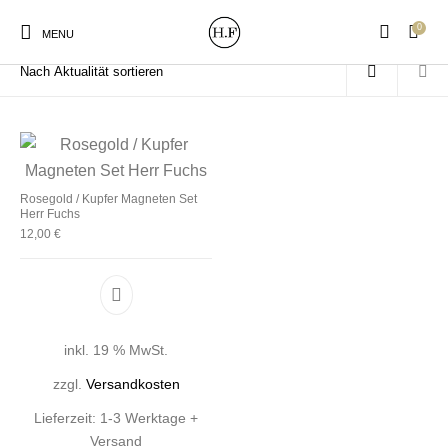
0
Start
/
Produkte verschlagwortet mit „rose Gold“
MENU
New Products
On Sale!
Wandteller
Geschirrtücher
Rosegold / Kupfer Magneten Set
Herr Fuchs
12,00
€
Mützen / Beanies und
Gutscheine
Kissen
Magneten
Patches
inkl. 19 % MwSt.
Print:
Strudia-Kampfkunst
Taschen/Turnbeutel
Tassen
Poster&Notizbücher
für den Kopf
zzgl.
Versandkosten
Lieferzeit:
1-3 Werktage +
Versand