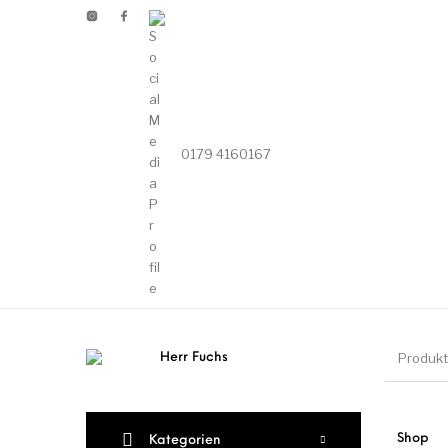
0179 4160167
New Products
On Sale!
Wandtel
Print
Poster&Noti
Shop
Kategorien