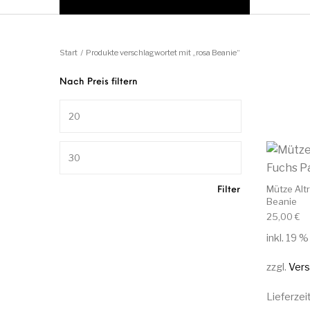
Start
/
Produkte verschlagwortet mit „rosa Beanie“
Nach Preis filtern
Min. Preis
Max. Preis
Mütze Alt
Filter
Beanie
25,00
€
inkl. 19 
zzgl.
Ver
Lieferzei