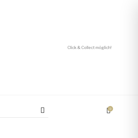
Click & Collect möglich!
Mützen / Beanies und
Kissen
Magneten
Patches
Tassen
0