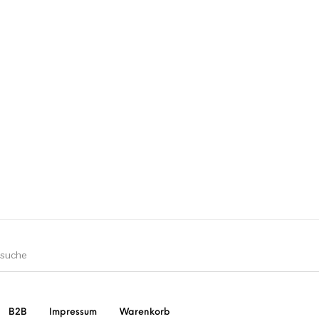
ler
Geschirrtücher
Gutscheine
:
Strudia-Kampfkunst für
Taschen/Turnbeutel
zbücher
den Kopf
B2B
Impressum
Warenkorb