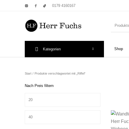
0179 4160167
Shop
Kategorien
New Products
On Sale!
Wandtel
Start
/
Produkte verschlagwortet mit „Riffel“
Nach Preis filtern
Min. Preis
Print: Poster&
Max. Preis