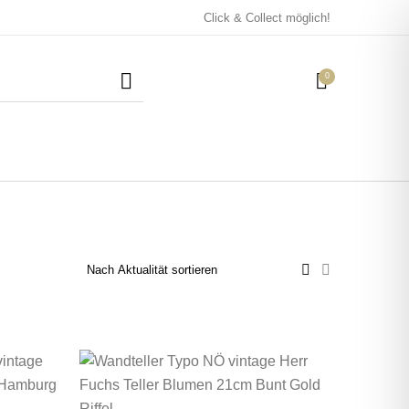
Click & Collect möglich!
0
Mützen / Beanies und
Kissen
Magneten
Patches
Tassen