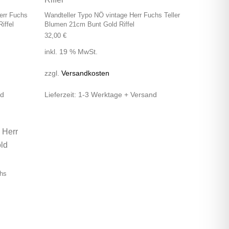
err Fuchs
Wandteller Typo NÖ vintage Herr Fuchs Teller
iffel
Blumen 21cm Bunt Gold Riffel
32,00
€
inkl. 19 % MwSt.
zzgl.
Versandkosten
nd
Lieferzeit:
1-3 Werktage + Versand
chs