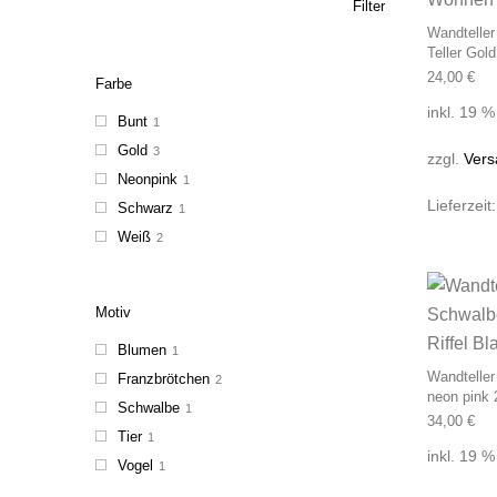
Filter
Wandteller
Teller Gol
24,00
€
Farbe
inkl. 19 
Bunt
1
Gold
3
zzgl.
Vers
Neonpink
1
Lieferzeit
Schwarz
1
Weiß
2
Motiv
Blumen
1
Wandteller
Franzbrötchen
2
neon pink 
Schwalbe
1
34,00
€
Tier
1
inkl. 19 
Vogel
1