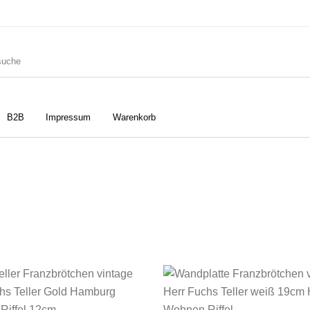
B2B
Impressum
Warenkorb
ler
Geschirrtücher
Gutscheine
Strudia-Kampfkunst für den
Notizbücher
Taschen/Turnbeutel
Kopf