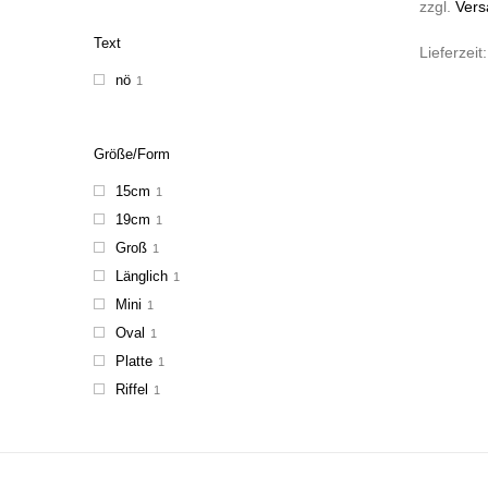
zzgl.
Vers
Text
Lieferzeit
nö
1
Größe/Form
15cm
1
19cm
1
Groß
1
Länglich
1
Mini
1
Oval
1
Platte
1
Riffel
1