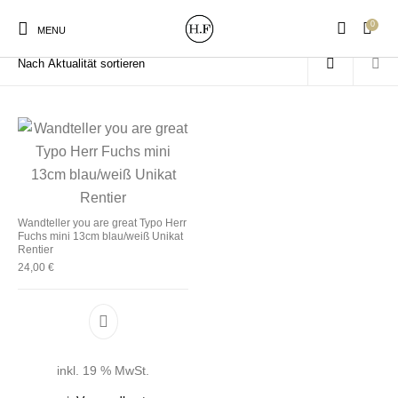
0
Start
/
Produkte verschlagwortet mit „Rentier“
MENU
New Products
On Sale!
Wandteller
Geschirrtücher
Wandteller you are great Typo Herr
Fuchs mini 13cm blau/weiß Unikat
Mützen / Beanies und
Gutscheine
Kissen
Magneten
Rentier
Patches
24,00
€
Print:
Strudia-Kampfkunst
Taschen/Turnbeutel
Tassen
Poster&Notizbücher
für den Kopf
inkl. 19 % MwSt.