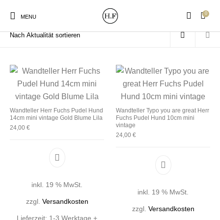
0
Start
/
Produkte verschlagwortet mit „Pudel“
MENU
New Products
On Sale!
Wandteller
Geschirrtücher
Wandteller Herr Fuchs Pudel Hund
Wandteller Typo you are great Herr
14cm mini vintage Gold Blume Lila
Fuchs Pudel Hund 10cm mini
vintage
24,00
€
Mützen / Beanies und
24,00
€
Gutscheine
Kissen
Magneten
Patches
Print:
Strudia-Kampfkunst
Taschen/Turnbeutel
Tassen
inkl. 19 % MwSt.
Poster&Notizbücher
für den Kopf
inkl. 19 % MwSt.
zzgl.
Versandkosten
zzgl.
Versandkosten
Lieferzeit:
1-3 Werktage +