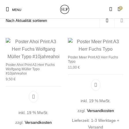
0
Start
/
Produkte verschlagwortet mit „Poster“
MENU
New Products
On Sale!
Wandteller
Geschirrtücher
Poster Meer Print A3 Herr Fuchs
Typo
Poster Ahoi Print A3 Herr Fuchs
11,00
€
Wolfgang Müller Typo
#10jahreahoi
Mützen / Beanies und
9,50
€
Gutscheine
Kissen
Magneten
Patches
inkl. 19 % MwSt.
Print:
Strudia-Kampfkunst
Taschen/Turnbeutel
Tassen
Poster&Notizbücher
für den Kopf
zzgl.
Versandkosten
inkl. 19 % MwSt.
Lieferzeit:
1-3 Werktage +
zzgl.
Versandkosten
Versand