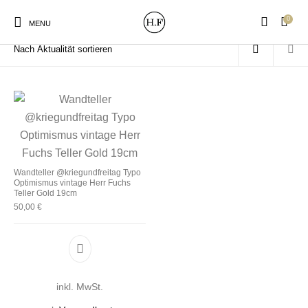
0
Start
/
Produkte verschlagwortet mit „Optimismus“
MENU
New Products
On Sale!
Wandteller
Geschirrtücher
Wandteller @kriegundfreitag Typo
Optimismus vintage Herr Fuchs
Mützen / Beanies und
Gutscheine
Kissen
Magneten
Teller Gold 19cm
Patches
50,00
€
Print:
Strudia-Kampfkunst
Taschen/Turnbeutel
Tassen
Dieses Produkt weist mehrere Varianten auf. D
Poster&Notizbücher
für den Kopf
inkl. MwSt.