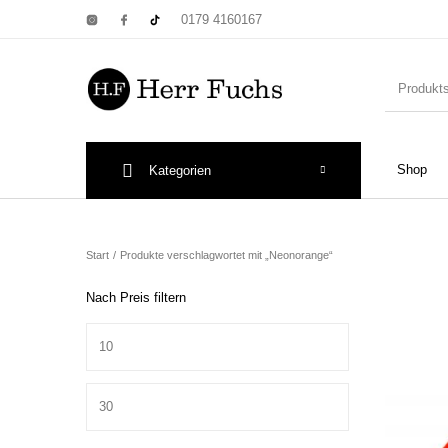
0179 4160167
Shop
Kategorien
New Products
On Sale!
Wandtel
Start
/
Produkte verschlagwortet mit „Neonorange“
Nach Preis filtern
Min. Preis
Print: Poster&
Max. Preis