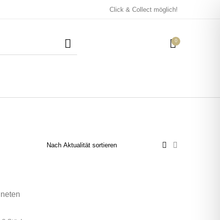
Click & Collect möglich!
0
Mützen / Beanies und
Kissen
Magneten
Patches
Tassen