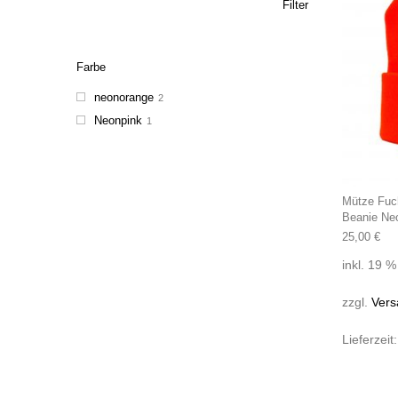
Filter
Farbe
neonorange
2
Neonpink
1
Mütze Fuc
Beanie Ne
25,00
€
inkl. 19 
zzgl.
Vers
Lieferzeit