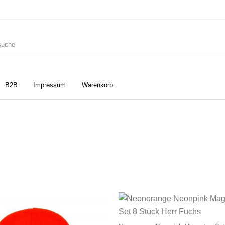
B2B
Impressum
Warenkorb
ler
Geschirrtücher
Gutscheine
Strudia-Kampfkunst für den
Notizbücher
Taschen/Turnbeutel
Kopf