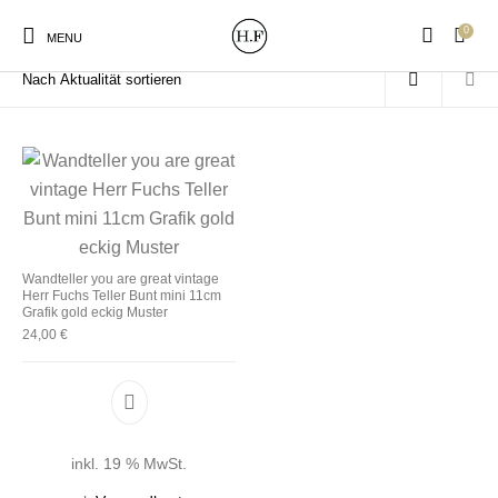
0
Start
/
Produkte verschlagwortet mit „Muster Grafik“
MENU
New Products
On Sale!
Wandteller
Geschirrtücher
Wandteller you are great vintage
Herr Fuchs Teller Bunt mini 11cm
Mützen / Beanies und
Gutscheine
Kissen
Magneten
Grafik gold eckig Muster
Patches
24,00
€
Print:
Strudia-Kampfkunst
Taschen/Turnbeutel
Tassen
Poster&Notizbücher
für den Kopf
inkl. 19 % MwSt.