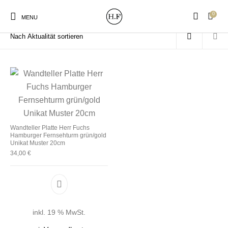
0
Start
/
Produkte verschlagwortet mit „Mosaik“
MENU
New Products
On Sale!
Wandteller
Geschirrtücher
Wandteller Platte Herr Fuchs
Hamburger Fernsehturm grün/gold
Mützen / Beanies und
Gutscheine
Kissen
Magneten
Unikat Muster 20cm
Patches
34,00
€
Print:
Strudia-Kampfkunst
Taschen/Turnbeutel
Tassen
Poster&Notizbücher
für den Kopf
inkl. 19 % MwSt.