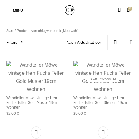
0
MENU
Start
/
Produkte verschlagwortet mit „Meerweh“
Filters
New Products
On Sale!
Wandteller
Geschirrtücher
NICHT VORRÄTIG
Mützen / Beanies und
Gutscheine
Kissen
Magneten
Patches
Wandteller Möwe vintage Herr
Wandteller Möwe vintage Herr
Fuchs Teller Gold Muster 19cm
Fuchs Teller Gold Streifen 19cm
Wohnen
Wohnen
Print:
Strudia-Kampfkunst
32,00
€
29,00
€
Taschen/Turnbeutel
Tassen
Poster&Notizbücher
für den Kopf