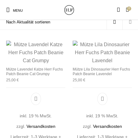
0
Start
/
Produkte verschlagwortet mit „Lavendel“
MENU
New Products
On Sale!
Wandteller
Geschirrtücher
Mütze Lavendel Katze Herr Fuchs
Mütze Lila Dinosaurier Herr Fuchs
Patch Beanie Cat Grumpy
Patch Beanie Lavendel
25,00
€
25,00
€
Mützen / Beanies und
Gutscheine
Kissen
Magneten
Patches
Print:
Strudia-Kampfkunst
Taschen/Turnbeutel
Tassen
inkl. 19 % MwSt.
inkl. 19 % MwSt.
Poster&Notizbücher
für den Kopf
zzgl.
Versandkosten
zzgl.
Versandkosten
Lieferzeit:
1-3 Werktage +
Lieferzeit:
1-3 Werktage +