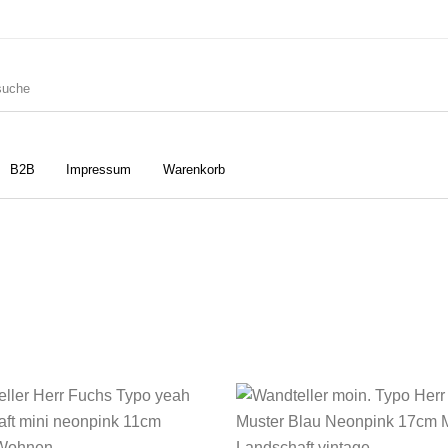
B2B
Impressum
Warenkorb
ler
Geschirrtücher
Gutscheine
Strudia-Kampfkunst für den
Notizbücher
Taschen/Turnbeutel
Kopf