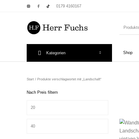
0179 4160167
Shop
Kategorien
New Products
On Sale!
Wandtel
Start
/
Produkte verschlagwortet mit „Landschaft“
Nach Preis filtern
Min. Preis
Print: Poster&
Max. Preis