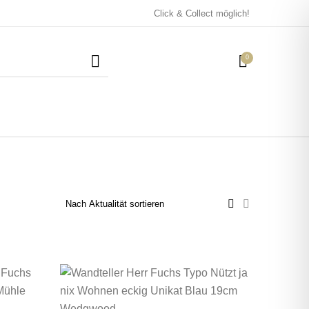
Click & Collect möglich!
0
Mützen / Beanies und
Kissen
Magneten
Patches
Tassen