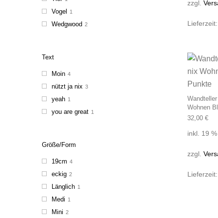
zzgl.
Vers
Vogel
1
Lieferzeit
Wedgwood
2
Text
Moin
4
nützt ja nix
3
Wandteller
yeah
1
Wohnen Bl
you are great
1
32,00
€
inkl. 19 
Größe/Form
zzgl.
Vers
19cm
4
eckig
Lieferzeit
2
Länglich
1
Medi
1
Mini
2