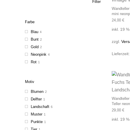
Filter
Wandteller
mini neon
24,00
€
Farbe
inkl. 19 
Blau
4
Bunt
2
zzgl.
Vers
Gold
2
Lieferzeit
Neonpink
4
Rot
1
Motiv
Blumen
2
Wandteller
Delfter
1
Teller neo
Landschaft
6
29,00
€
Muster
1
inkl. 19 
Punkte
1
Tier
1