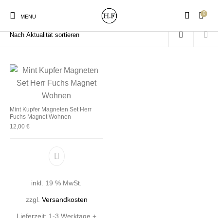
0
Start
/
Produkte verschlagwortet mit „Kupfer Mint“
MENU
New Products
On Sale!
Wandteller
Geschirrtücher
Mint Kupfer Magneten Set Herr
Fuchs Magnet Wohnen
12,00
€
Mützen / Beanies und
Gutscheine
Kissen
Magneten
Patches
Print:
Strudia-Kampfkunst
Taschen/Turnbeutel
Tassen
inkl. 19 % MwSt.
Poster&Notizbücher
für den Kopf
zzgl.
Versandkosten
Lieferzeit:
1-3 Werktage +