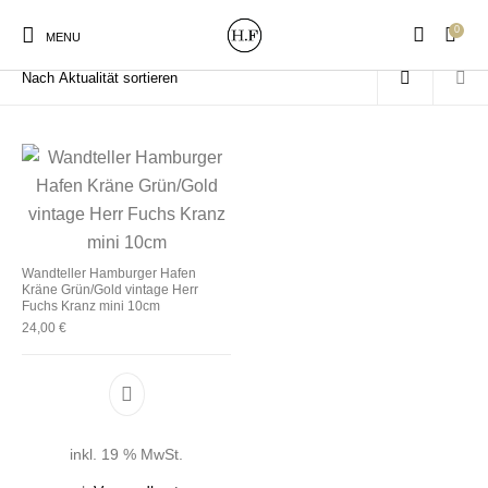
0
Start
/
Produkte verschlagwortet mit „Kranz“
MENU
New Products
On Sale!
Wandteller
Geschirrtücher
Wandteller Hamburger Hafen
Kräne Grün/Gold vintage Herr
Mützen / Beanies und
Gutscheine
Kissen
Magneten
Fuchs Kranz mini 10cm
Patches
24,00
€
Print:
Strudia-Kampfkunst
Taschen/Turnbeutel
Tassen
Poster&Notizbücher
für den Kopf
inkl. 19 % MwSt.