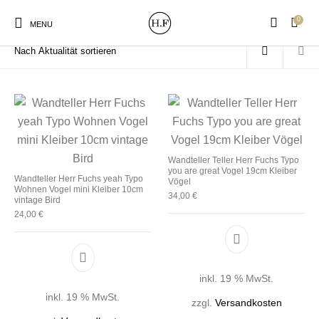
0
Start
/
Produkte verschlagwortet mit „Kleiber“
MENU
New Products
On Sale!
Wandteller
Geschirrtücher
Wandteller Teller Herr Fuchs Typo
you are great Vogel 19cm Kleiber
Wandteller Herr Fuchs yeah Typo
Vögel
Wohnen Vogel mini Kleiber 10cm
Mützen / Beanies und
34,00
€
Gutscheine
Kissen
Magneten
vintage Bird
Patches
24,00
€
Print:
Strudia-Kampfkunst
Taschen/Turnbeutel
Tassen
Poster&Notizbücher
für den Kopf
inkl. 19 % MwSt.
inkl. 19 % MwSt.
zzgl.
Versandkosten