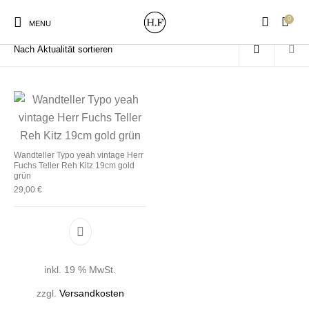
0
Start
/
Produkte verschlagwortet mit „Kitz“
MENU
New Products
On Sale!
Wandteller
Geschirrtücher
Wandteller Typo yeah vintage Herr
Fuchs Teller Reh Kitz 19cm gold
grün
Mützen / Beanies und
29,00
€
Gutscheine
Kissen
Magneten
Patches
Print:
Strudia-Kampfkunst
Taschen/Turnbeutel
Tassen
Poster&Notizbücher
für den Kopf
inkl. 19 % MwSt.
zzgl.
Versandkosten