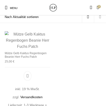
0
Start
/
Produkte verschlagwortet mit „Kaktus Beanie“
MENU
New Products
On Sale!
Wandteller
Geschirrtücher
Mütze Gelb Kaktus Regenbogen
Beanie Herr Fuchs Patch
25,00
€
Mützen / Beanies und
Gutscheine
Kissen
Magneten
Patches
Print:
Strudia-Kampfkunst
Taschen/Turnbeutel
Tassen
inkl. 19 % MwSt.
Poster&Notizbücher
für den Kopf
zzgl.
Versandkosten
Lieferzeit:
1-3 Werktage +