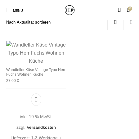
0
Start
/
Produkte verschlagwortet mit „Käse“
MENU
New Products
On Sale!
Wandteller
Geschirrtücher
Wandteller Käse Vintage Typo Herr
Fuchs Wohnen Küche
27,00
€
Mützen / Beanies und
Gutscheine
Kissen
Magneten
Patches
Print:
Strudia-Kampfkunst
Taschen/Turnbeutel
Tassen
inkl. 19 % MwSt.
Poster&Notizbücher
für den Kopf
zzgl.
Versandkosten
Lieferzeit:
1-3 Werktage +