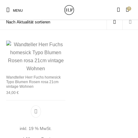
0
Start
/
Produkte verschlagwortet mit „homesick Typo“
MENU
New Products
On Sale!
Wandteller
Geschirrtücher
Wandteller Herr Fuchs homesick
Typo Blumen Rosen rosa 21cm
Mützen / Beanies und
Gutscheine
Kissen
Magneten
vintage Wohnen
Patches
34,00
€
Print:
Strudia-Kampfkunst
Taschen/Turnbeutel
Tassen
Poster&Notizbücher
für den Kopf
inkl. 19 % MwSt.