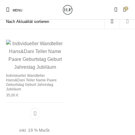
0
Start
/
Produkte verschlagwortet mit „Hochzeit“
MENU
New Products
On Sale!
Wandteller
Geschirrtücher
Individueller Wandteller
Hans&Dani Teller Name Paare
Mützen / Beanies und
Gutscheine
Kissen
Magneten
Geburtstag Geburt Jahrestag
Patches
Jubiläum
35,00
€
Print:
Strudia-Kampfkunst
Taschen/Turnbeutel
Tassen
Poster&Notizbücher
für den Kopf
inkl. 19 % MwSt.