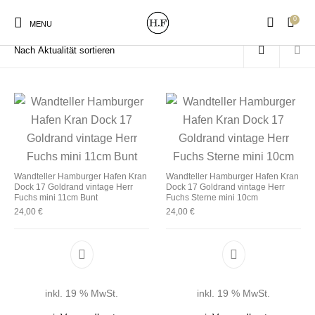
0
Start
/
Produkte verschlagwortet mit „Hafen Kran“
MENU
New Products
On Sale!
Wandteller
Geschirrtücher
Wandteller Hamburger Hafen Kran
Wandteller Hamburger Hafen Kran
Dock 17 Goldrand vintage Herr
Dock 17 Goldrand vintage Herr
Mützen / Beanies und
Gutscheine
Kissen
Magneten
Fuchs mini 11cm Bunt
Fuchs Sterne mini 10cm
Patches
24,00
€
24,00
€
Print:
Strudia-Kampfkunst
Taschen/Turnbeutel
Tassen
Poster&Notizbücher
für den Kopf
inkl. 19 % MwSt.
inkl. 19 % MwSt.