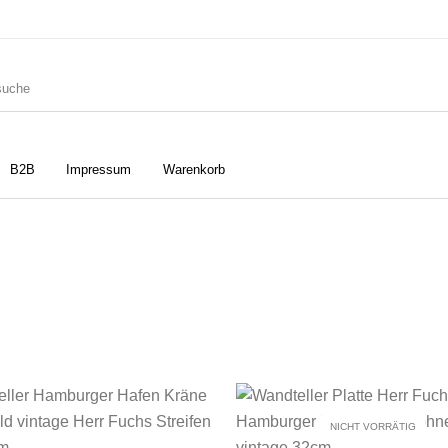
B2B
Impressum
Warenkorb
ler
Geschirrtücher
Gutscheine
Strudia-Kampfkunst für den
Notizbücher
Taschen/Turnbeutel
Kopf
NICHT VORRÄTIG