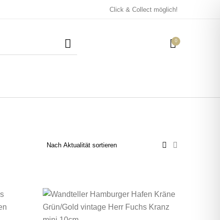
Click & Collect möglich!
0
Mützen / Beanies und
Kissen
Magneten
Patches
Tassen