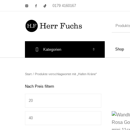
0179 4160167
Shop
Kategorien
New Products
On Sale!
Wandtel
Start
/
Produkte verschlagwortet mit „Hafen Kräne“
Nach Preis filtern
Min. Preis
Print: Poster&
Max. Preis