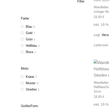
Filter
Wandtelle
vintage He
24,00
€
Farbe
inkl. 19 
Blau
3
Gold
7
zzgl.
Vers
Grün
1
Lieferzeit
Hellblau
1
Rosa
1
Motiv
Kräne
7
Wandtelle
Muster
3
Hellblau/G
Streifen
1
11cm
24,00
€
inkl. 19 
Größe/Form