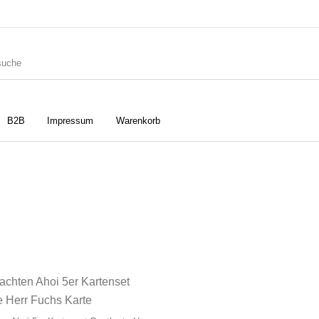
B2B
Impressum
Warenkorb
ler
Geschirrtücher
Gutscheine
Strudia-Kampfkunst für den
Notizbücher
Taschen/Turnbeutel
Kopf