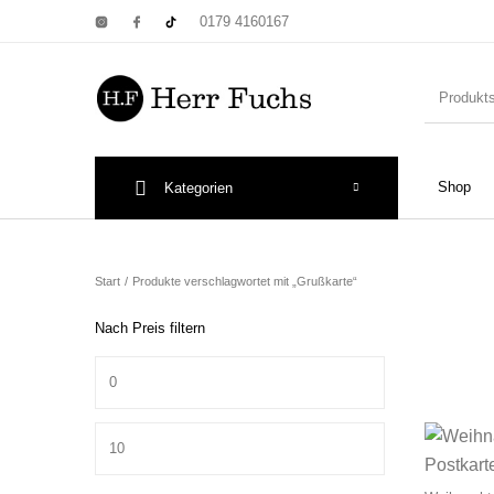
0179 4160167
Shop
Kategorien
New Products
On Sale!
Wandtel
Start
/
Produkte verschlagwortet mit „Grußkarte“
Nach Preis filtern
Min. Preis
Print: Poster&
Max. Preis