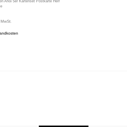
n Ahoi 5er Kartenset Postkarte Herr
te
% MwSt.
andkosten