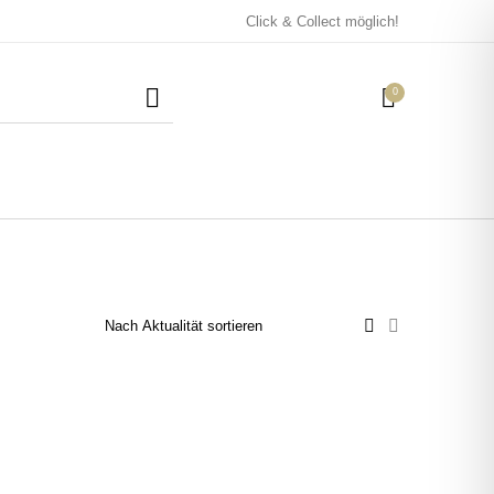
Click & Collect möglich!
0
Mützen / Beanies und
Kissen
Magneten
Patches
Tassen