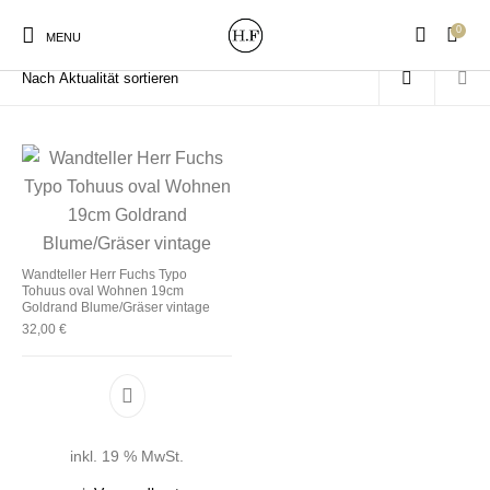
0
Start
/
Produkte verschlagwortet mit „Gräser“
MENU
New Products
On Sale!
Wandteller
Geschirrtücher
Wandteller Herr Fuchs Typo
Tohuus oval Wohnen 19cm
Mützen / Beanies und
Gutscheine
Kissen
Magneten
Goldrand Blume/Gräser vintage
Patches
32,00
€
Print:
Strudia-Kampfkunst
Taschen/Turnbeutel
Tassen
Poster&Notizbücher
für den Kopf
inkl. 19 % MwSt.