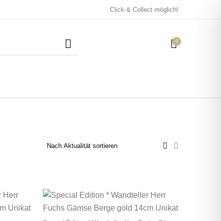
Click & Collect möglich!
0
Mützen / Beanies und
Kissen
Magneten
Patches
Tassen