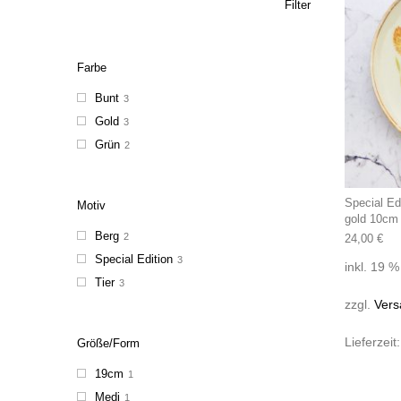
Filter
Farbe
Bunt
3
Gold
3
Grün
2
Special Ed
Motiv
gold 10cm
Berg
2
24,00
€
Special Edition
3
inkl. 19 
Tier
3
zzgl.
Vers
Lieferzeit
Größe/Form
19cm
1
Medi
1