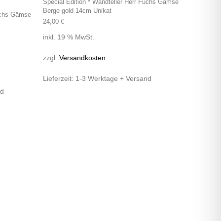
Special Edition * Wandteller Herr Fuchs Gämse
Berge gold 14cm Unikat
Fuchs Gämse
24,00
€
inkl. 19 % MwSt.
zzgl.
Versandkosten
Lieferzeit:
1-3 Werktage + Versand
nd