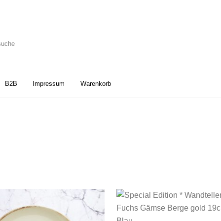
B2B
Impressum
Warenkorb
ler
Geschirrtücher
Gutscheine
Strudia-Kampfkunst für den
Notizbücher
Taschen/Turnbeutel
Kopf