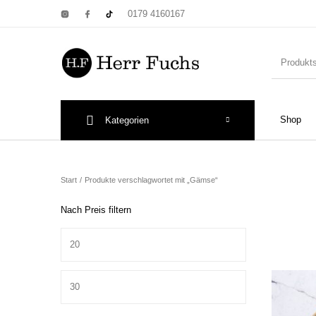
0179 4160167
Shop
Kategorien
New Products
On Sale!
Wandtel
Start
/
Produkte verschlagwortet mit „Gämse“
Nach Preis filtern
Min. Preis
Print: Poster&
Max. Preis