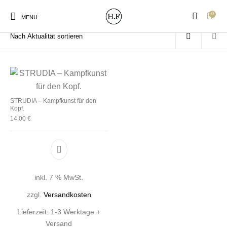
0
Start
/
Produkte verschlagwortet mit „Fressmann“
MENU
New Products
On Sale!
Wandteller
Geschirrtücher
STRUDIA – Kampfkunst für den
Kopf.
14,00
€
Mützen / Beanies und
Gutscheine
Kissen
Magneten
Patches
inkl. 7 % MwSt.
Print:
Strudia-Kampfkunst
Taschen/Turnbeutel
Tassen
Poster&Notizbücher
für den Kopf
zzgl.
Versandkosten
Lieferzeit:
1-3 Werktage +
Versand