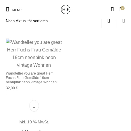
0
Start
/
Produkte verschlagwortet mit „Frau“
MENU
New Products
On Sale!
Wandteller
Geschirrtücher
Wandteller you are great Herr
Fuchs Frau Gemälde 19cm
Mützen / Beanies und
Gutscheine
Kissen
Magneten
neonpink neon vintage Wohnen
Patches
32,00
€
Print:
Strudia-Kampfkunst
Taschen/Turnbeutel
Tassen
Poster&Notizbücher
für den Kopf
inkl. 19 % MwSt.