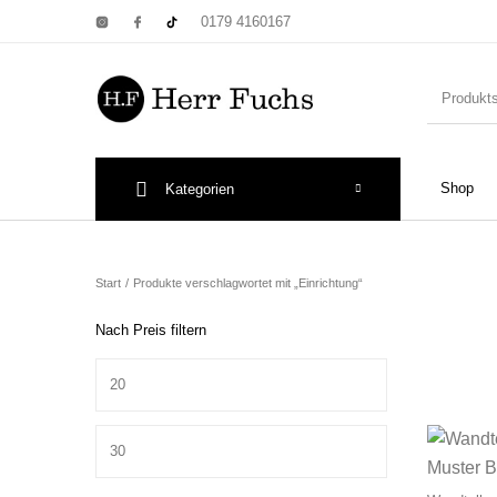
0179 4160167
Shop
Kategorien
New Products
On Sale!
Wandtel
Start
/
Produkte verschlagwortet mit „Einrichtung“
Nach Preis filtern
Min. Preis
Print: Poster&
Max. Preis