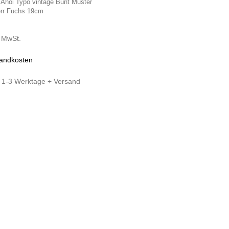
 Ahoi Typo vintage Bunt Muster
rr Fuchs 19cm
% MwSt.
andkosten
:
1-3 Werktage + Versand