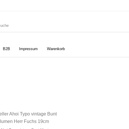
B2B
Impressum
Warenkorb
ler
Geschirrtücher
Gutscheine
Strudia-Kampfkunst für den
Notizbücher
Taschen/Turnbeutel
Kopf