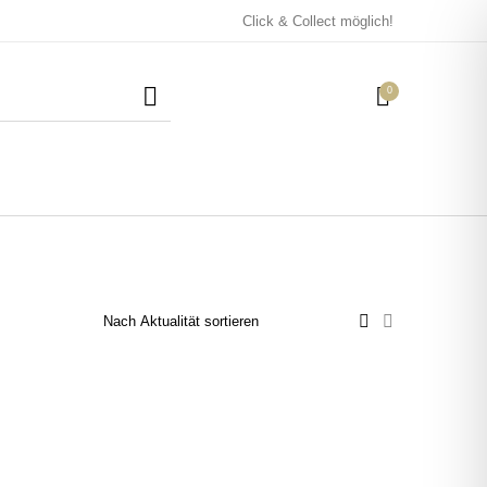
Click & Collect möglich!
0
Mützen / Beanies und
Kissen
Magneten
Patches
Tassen