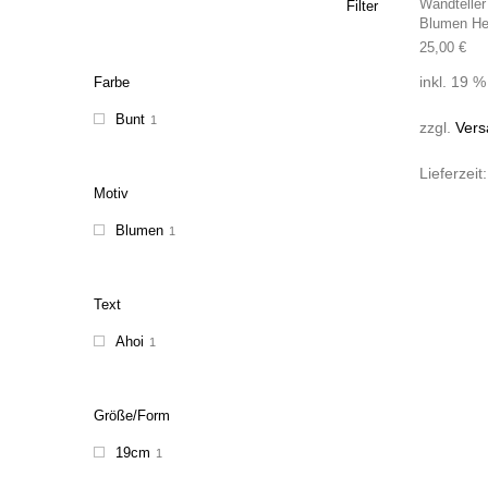
Wandteller
Filter
Blumen He
25,00
€
inkl. 19 
Farbe
Bunt
1
zzgl.
Vers
Lieferzeit
Motiv
Blumen
1
Text
Ahoi
1
Größe/Form
19cm
1