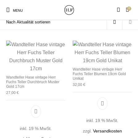
0
Start
/
Produkte verschlagwortet mit „Durchbruch“
MENU
New Products
On Sale!
Wandteller
Geschirrtücher
Wandteller Hase vintage Herr
Fuchs Teller Blumen 19cm Gold
Wandteller Hase vintage Herr
Unikat
Fuchs Teller Durchbruch Muster
Mützen / Beanies und
32,00
€
Gutscheine
Kissen
Magneten
Gold 17cm
Patches
27,00
€
Print:
Strudia-Kampfkunst
Taschen/Turnbeutel
Tassen
Poster&Notizbücher
für den Kopf
inkl. 19 % MwSt.
inkl. 19 % MwSt.
zzgl.
Versandkosten