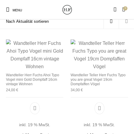
0
Start
/
Produkte verschlagwortet mit „Dompfaff“
MENU
New Products
On Sale!
Wandteller
Geschirrtücher
Wandteller Herr Fuchs Ahoi Typo
Wandteller Teller Herr Fuchs Typo
Vogel mini Gold Dompfaff 16cm
you are great Vogel 19cm
Mützen / Beanies und
Gutscheine
Kissen
Magneten
vintage Wohnen
Dompfaffen Vögel
Patches
24,00
€
34,00
€
Print:
Strudia-Kampfkunst
Taschen/Turnbeutel
Tassen
Poster&Notizbücher
für den Kopf
inkl. 19 % MwSt.
inkl. 19 % MwSt.